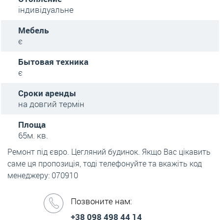
індивідуальне
Мебель
є
Бытовая техника
є
Сроки аренды
на довгий термін
Площа
65м. кв.
Ремонт під євро. Цегляний будинок. Якщо Вас цікавить
саме ця пропозиція, тоді телефонуйте та вкажіть код
менеджеру: 070910
Позвоните нам:
+38 098 498 44 14