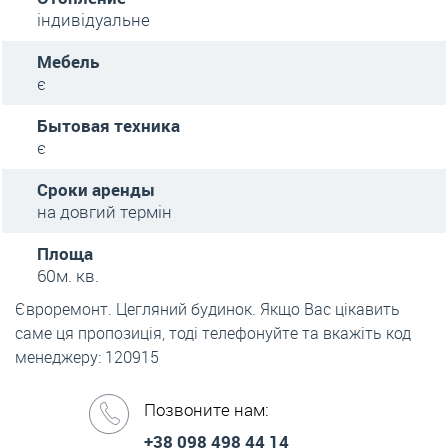
індивідуальне
Мебель
є
Бытовая техника
є
Сроки аренды
на довгий термін
Площа
60м. кв.
Євроремонт. Цегляний будинок. Якщо Вас цікавить
саме ця пропозиція, тоді телефонуйте та вкажіть код
менеджеру: 120915
Позвоните нам:
+38 098 498 44 14