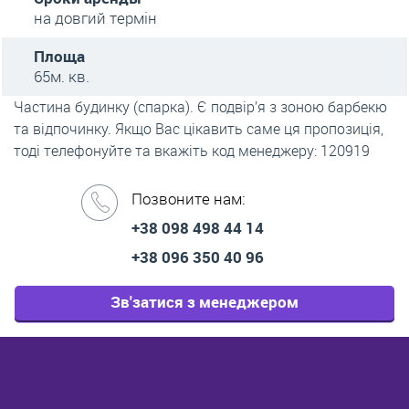
на довгий термін
Площа
65м. кв.
Частина будинку (спарка). Є подвір’я з зоною барбекю
та відпочинку. Якщо Вас цікавить саме ця пропозиція,
тоді телефонуйте та вкажіть код менеджеру: 120919
Позвоните нам:
+38 098 498 44 14
+38 096 350 40 96
Зв'затися з менеджером