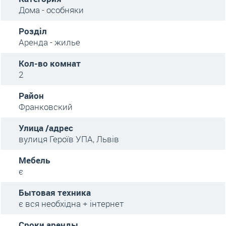
Дома - особняки
Розділ
Аренда - жилье
Кол-во комнат
2
Район
Франковский
Улица /адрес
вулиця Героїв УПА, Львів
Мебель
є
Бытовая техника
є вся необхідна + інтернет
Сроки аренды