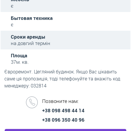
є
Бытовая техника
є
Сроки аренды
на довгий термін
Площа
37м. кв.
Євроремонт. Цегляний будинок. Якщо Вас цікавить
саме ця пропозиція, тоді телефонуйте та вкажіть код
менеджеру: 032814
Позвоните нам:
+38 098 498 44 14
+38 096 350 40 96