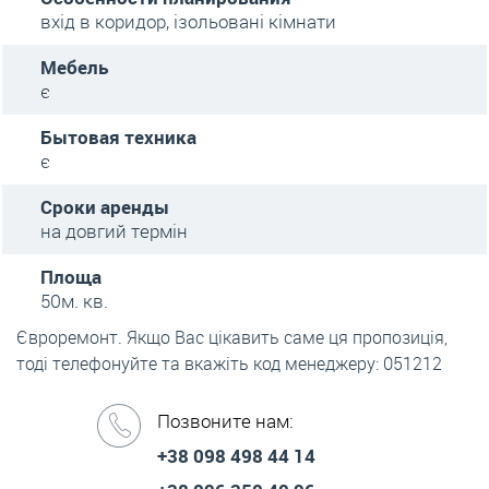
вхід в коридор, ізольовані кімнати
Мебель
є
Бытовая техника
є
Сроки аренды
на довгий термін
Площа
50м. кв.
Євроремонт. Якщо Вас цікавить саме ця пропозиція,
тоді телефонуйте та вкажіть код менеджеру: 051212
Позвоните нам:
+38 098 498 44 14