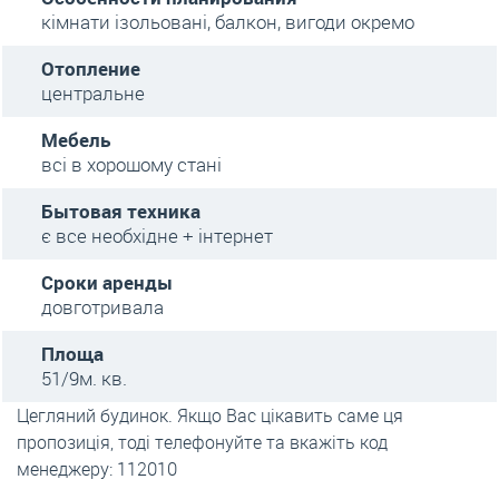
кімнати ізольовані, балкон, вигоди окремо
Отопление
центральне
Мебель
всі в хорошому стані
Бытовая техника
є все необхідне + інтернет
Сроки аренды
довготривала
Площа
51/9м. кв.
Цегляний будинок. Якщо Вас цікавить саме ця
пропозиція, тоді телефонуйте та вкажіть код
менеджеру: 112010