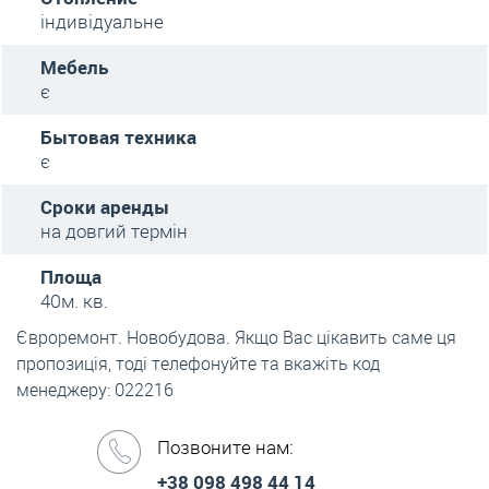
індивідуальне
Мебель
є
Бытовая техника
є
Сроки аренды
на довгий термін
Площа
40м. кв.
Євроремонт. Новобудова. Якщо Вас цікавить саме ця
пропозиція, тоді телефонуйте та вкажіть код
менеджеру: 022216
Позвоните нам:
+38 098 498 44 14