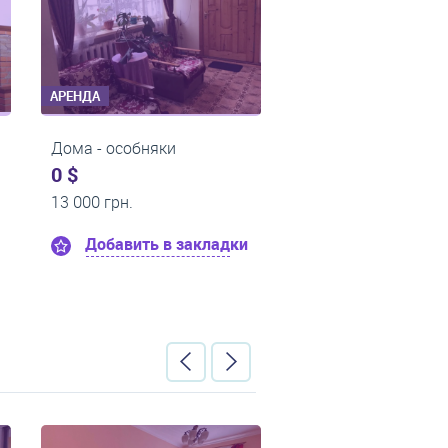
АРЕНДА
АРЕНДА
Дома - особняки
Дома - осо
0 $
0 $
16 000 грн.
15 000 грн.
акладки
Добавить в закладки
Добави