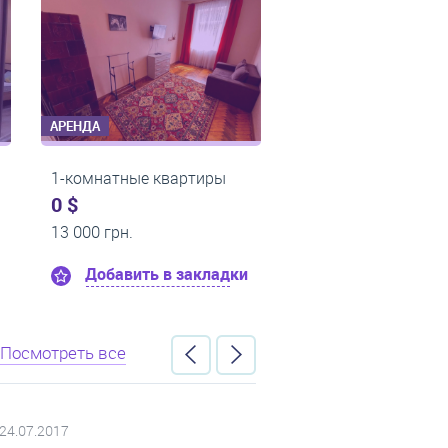
АРЕНДА
АРЕНДА
артиры
2-комнатные квартиры
2-комнат
0 $
0 $
23 000 грн.
20 000 гр
 закладки
Добавить в закладки
Доба
Посмотреть все
18.04.2017
03.04.2017