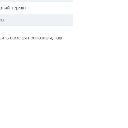
вгий термін
кв.
ить саме ця пропозиція, тоді
 Львове?