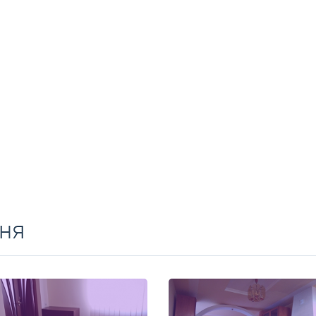
Перейти
е цены на долгосрочную аренду квартир, домов,
ня