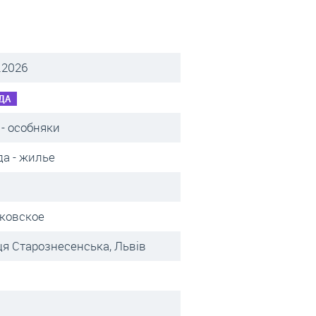
.2026
ДА
- особняки
а - жилье
ковское
я Старознесенська, Львів