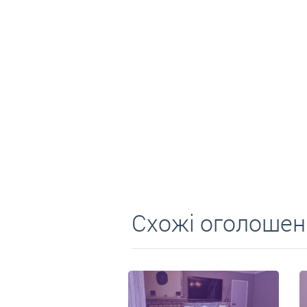
Средни
Схожі оголошен