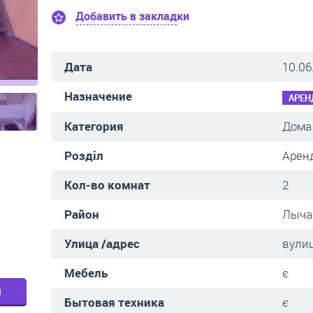
Добавить в закладки
Дата
10.06
Назначение
АРЕН
Категория
Дома 
Розділ
Аренд
Кол-во комнат
2
Район
Лыча
Улица /адрес
вулиц
Мебель
є
м
Бытовая техника
є