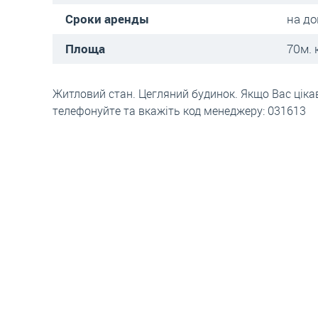
Сроки аренды
на до
Площа
70м. 
Житловий стан. Цегляний будинок. Якщо Вас цікав
телефонуйте та вкажіть код менеджеру: 031613
ены на аренду жилья во