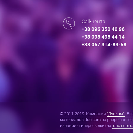
Call-центр
+38 096 350 40 96
+38 098 498 44 14
+38 067 314-83-58
© 2011-2019. Компания
"Дуоком"
. В
материалов duo.com.ua разрешается 
изданий - гиперссылки) на
duo.com.u