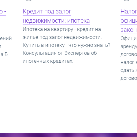
Налог с аренды квартиры,
Новос
официальный договор аренды и
тенде
на
законная сдача жилья
застр
и.
Официально сдать квартиру в
спрос
нать?
аренду. Как правильно заключать
Новост
договор имущественного найма,
преиму
налог за аренду квартиры. Законно
новост
сдать жилье и грамотно подписать
цены н
договор аренды квартиры.
насчит
предло
сейча
новост
строит