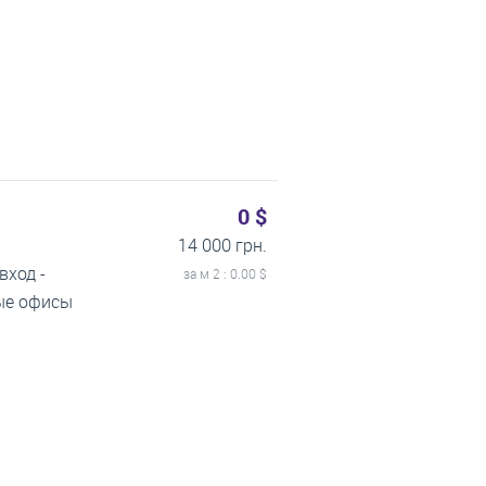
0 $
14 000 грн.
вход -
за м
2
: 0.00 $
тые офисы