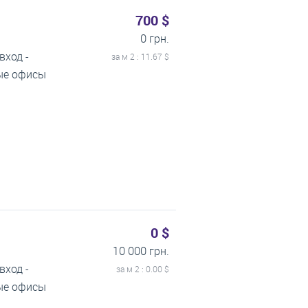
700 $
0 грн.
вход -
за м
2
: 11.67 $
тые офисы
0 $
10 000 грн.
вход -
за м
2
: 0.00 $
тые офисы