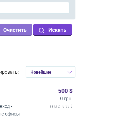
Очистить
Искать
ировать:
Новейшие
500 $
0 грн.
вход -
за м
2
: 8.33 $
тые офисы