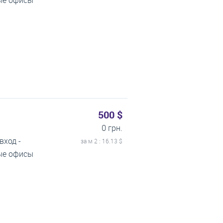
тые офисы
500 $
0 грн.
вход -
за м
2
: 16.13 $
тые офисы