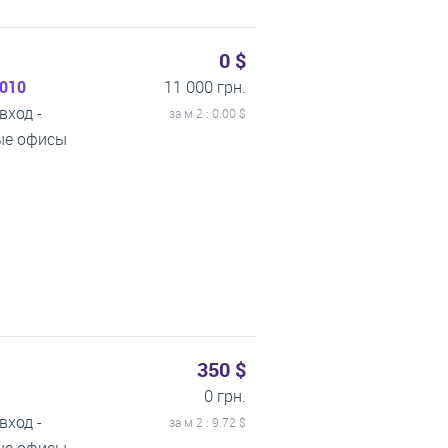
0 $
2010
11 000 грн.
вход -
за м
2
: 0.00 $
тые офисы
350 $
0 грн.
вход -
за м
2
: 9.72 $