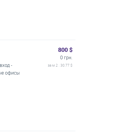
800 $
0 грн.
вход -
за м
2
: 30.77 $
тые офисы