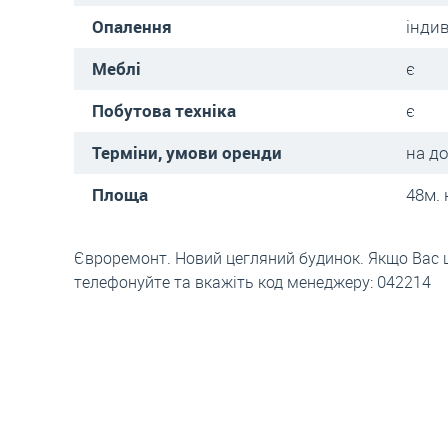
Опалення
інди
Меблі
є
Побутова техніка
є
Терміни, умови оренди
на д
Площа
48м. 
Євроремонт. Новий цегляний будинок. Якщо Вас ц
телефонуйте та вкажіть код менеджеру: 042214