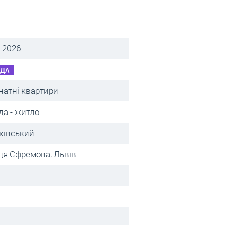
.2026
НДА
натні квартири
да - житло
ківський
ця Єфремова, Львів