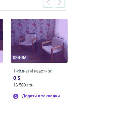
ОРЕНДА
ОРЕНДА
тири
1-кімнатні квартири
1-кімнатн
0 $
0 $
10 000 грн.
11 000 гр
акладки
Додати в закладки
Дода