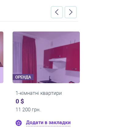
ОРЕНДА
ОРЕНДА
артири
2-кімнатні квартири
2-кімн
0 $
400 $
14 900 грн.
0 грн.
 закладки
Додати в закладки
До