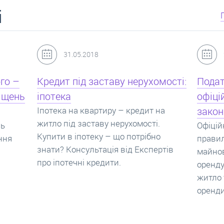
і
24.07.2017
мості:
Податок з оренди квартири,
Новоб
офіційний договір оренди та
пропо
на
законна здача житла
реаль
Офіційно здати квартиру в найм. Як
Новобу
о
правильно укладати договір
перева
ртів
майнового найму, який податок за
новобу
оренду квартири. Законно здати
ціни н
житло та грамотно підписати договір
нарахо
оренди квартири.
новобу
які за
новобу