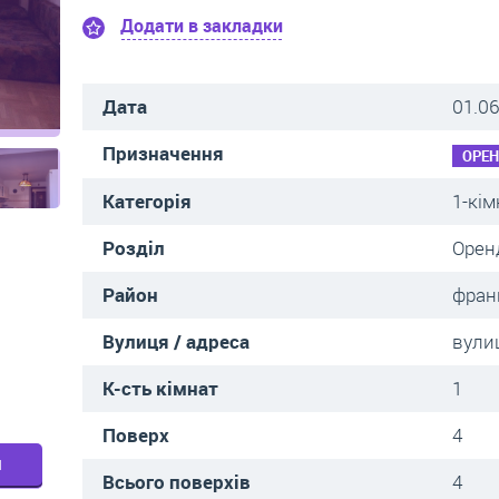
Додати в закладки
Дата
01.06
Призначення
ОРЕ
Категорія
1-кім
Розділ
Орен
Район
фран
Вулиця / адреса
вули
К-сть кімнат
1
Поверх
4
м
Всього поверхів
4