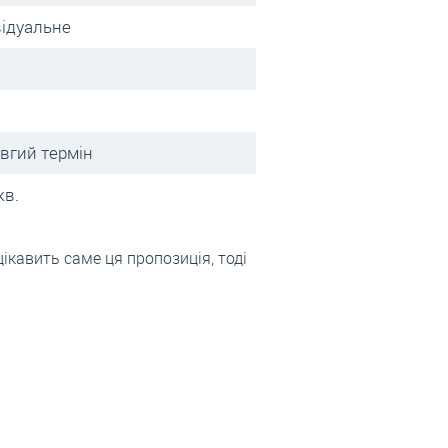
відуальне
овгий термін
кв.
ікавить саме ця пропозиція, тоді