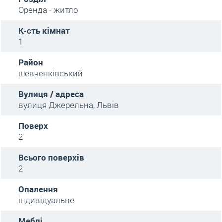
Оренда - житло
К-сть кімнат
1
Район
шевченківський
Вулиця / адреса
вулиця Джерельна, Львів
Поверх
2
Всього поверхів
2
Опалення
індивідуальне
Меблі