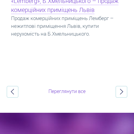
Кредит під заставу нерухомості: іпотека
Іпотека на квартиру – кредит на житло під
заставу нерухомості. Купити в іпотеку – що
потрібно знати? Консультація від Експертів
про іпотечні кредити.
Переглянути все