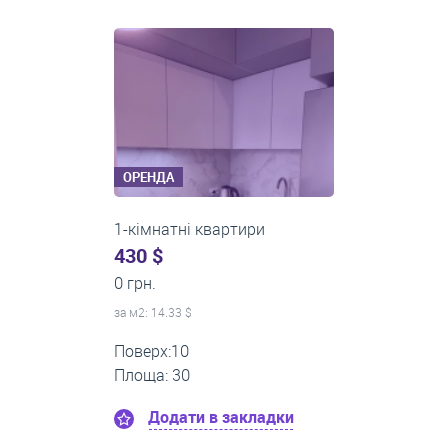
кімнат
ОРЕНДА
1-кімнатні квартири
430 $
0 грн.
за м
2
: 14.33 $
Поверх:10
Площа: 30
Додати в закладки