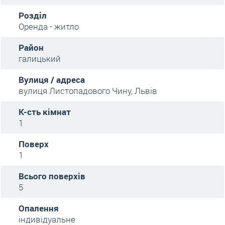
Розділ
Оренда - житло
Район
галицький
Вулиця / адреса
вулиця Листопадового Чину, Львів
К-сть кімнат
1
Поверх
1
Всього поверхів
5
Опалення
індивідуальне