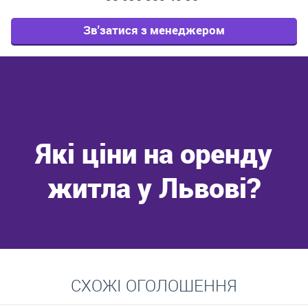
Зв'затися з менеджером
Які ціни на оренду
житла у Львові?
Перейти
СХОЖІ ОГОЛОШЕННЯ
Середні ціни на довготривалу оренду квартир, особняків,