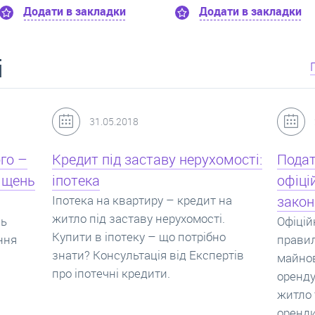
Додати в закладки
Додати в за
і
24.07.2017
мості:
Податок з оренди квартири,
Новоб
офіційний договір оренди та
пропо
на
законна здача житла
реаль
Офіційно здати квартиру в найм. Як
Новобу
о
правильно укладати договір
перева
ртів
майнового найму, який податок за
новобу
оренду квартири. Законно здати
ціни н
житло та грамотно підписати договір
нарахо
оренди квартири.
новобу