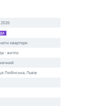
.2026
НДА
натні квартири
да - житло
зничний
ця Любінська, Львів