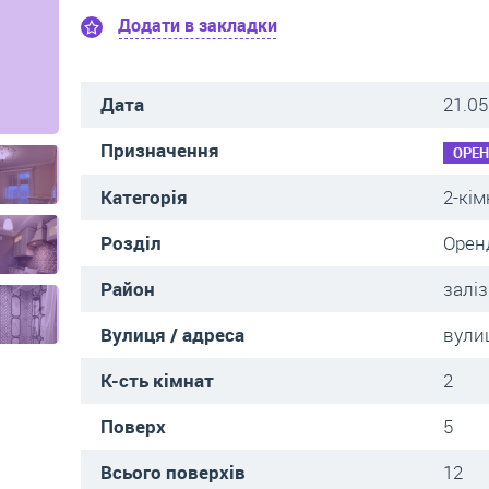
Додати в закладки
Дата
21.05
Призначення
ОРЕ
Категорія
2-кім
Розділ
Орен
Район
залі
Вулиця / адреса
вули
К-сть кімнат
2
Поверх
5
Всього поверхів
12