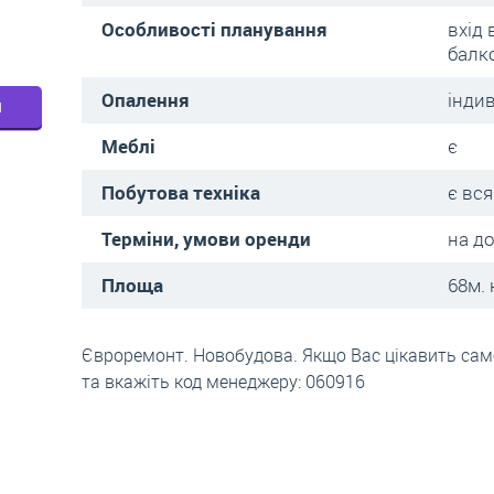
Особливості планування
вхід 
балк
Опалення
інди
м
Меблі
є
Побутова техніка
є вся
Терміни, умови оренди
на д
Площа
68м. 
Євроремонт. Новобудова. Якщо Вас цікавить саме
та вкажіть код менеджеру: 060916