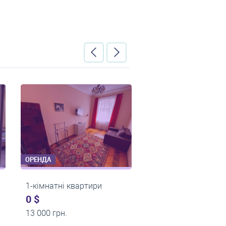
ОРЕНДА
ОРЕНДА
ири
2-кімнатні квартири
2-кімнатні
0 $
0 $
23 000 грн.
20 000 грн