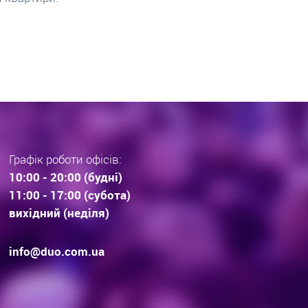
раз тенденції вибору
інвестиційної нерухомос
дови . Технології будівництва.
очікування.
Графік роботи офісів:
10:00 - 20:00 (будні)
11:00 - 17:00 (субота)
вихідний (неділя)
info@duo.com.ua