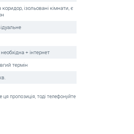
в коридор, ізольовані кімнати, є
он
відуальне
 необхідна + інтернет
овгий термін
кв.
 ця пропозиція, тоді телефонуйте