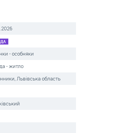
.2026
НДА
нки - особняки
да - житло
инники, Львівська область
ківський