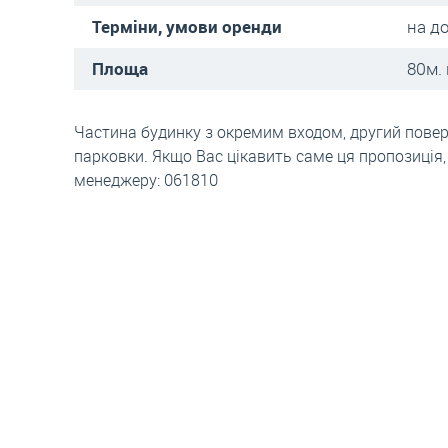
Терміни, умови оренди
на д
Площа
80м. 
Частина будинку з окремим входом, другий повер
парковки. Якщо Вас цікавить саме ця пропозиція,
менеджеру: 061810
іни на оренду житла у Л