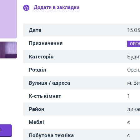
Додати в закладки
Дата
15.05
Призначення
ОРЕ
Категорія
Буди
Розділ
Орен
Вулиця / адреса
м. В
К-сть кімнат
1
Район
лича
Меблі
є
м
Побутова техніка
є