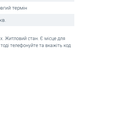
овгий термін
кв.
х. Житловий стан. Є місце для
 тоді телефонуйте та вкажіть код
ьвові?