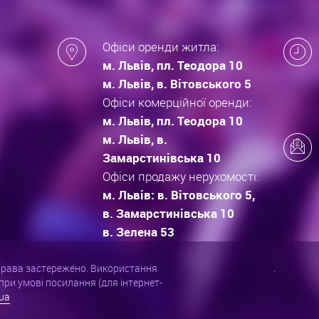
Офіси оренди житла:
м. Львів, пл. Теодора 10
м. Львів, в. Вітовського 5
Офіси комерційної оренди:
м. Львів, пл. Теодора 10
м. Львів, в.
Замарстинівська 10
Офіси продажу нерухомості:
м. Львів: в. Вітовського 5,
в. Замарстинівська 10
в. Зелена 53
 права застережено. Використання
.
при умові посилання (для інтернет-
ua