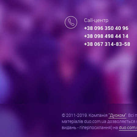
Call-центр
+38 096 350 40 96
+38 098 498 44 14
+38 067 314-83-58
© 2011-2019. Компанія
"Дуоком"
. Всі
матеріалів duo.com.ua дозволяється 
видань - гіперпосилання) на
duo.com.