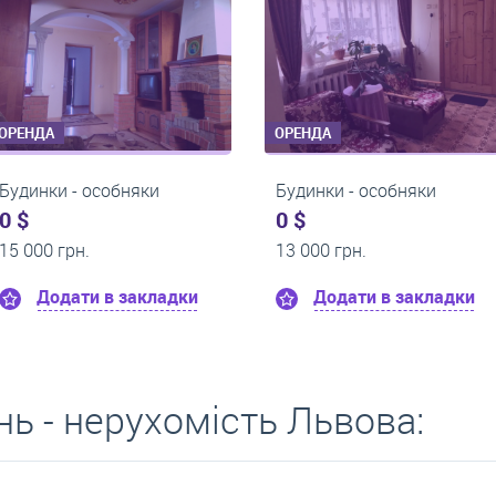
ОРЕНДА
ОРЕНДА
Будинки - особняки
Будинки - особн
1 000 $
0 $
0 грн.
16 000 грн.
и
Додати в закладки
Додати в з
ь - нерухомість Львова: