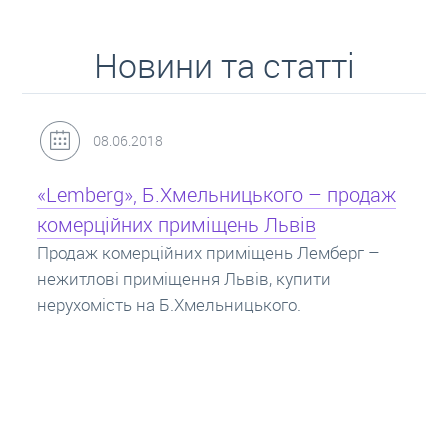
Новини та статті
31.05.2018
Кредит під заставу нерухомості: іпотека
Іпотека на квартиру – кредит на житло під
заставу нерухомості. Купити в іпотеку – що
потрібно знати? Консультація від Експертів
про іпотечні кредити.