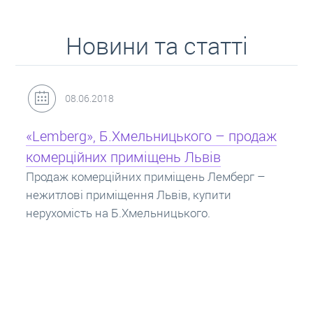
Новини та статті
31.05.2018
Кредит під заставу нерухомості: іпотека
Іпотека на квартиру – кредит на житло під
заставу нерухомості. Купити в іпотеку – що
потрібно знати? Консультація від Експертів
про іпотечні кредити.