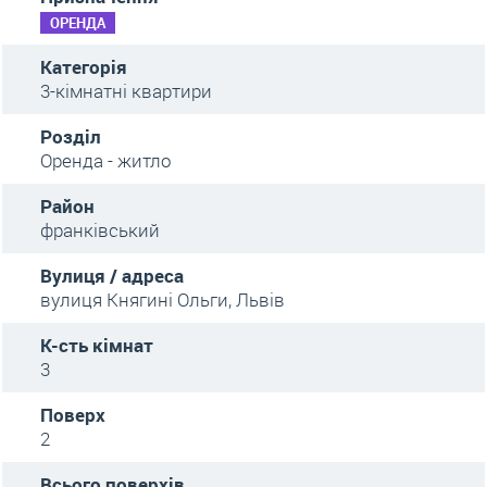
ОРЕНДА
Категорія
3-кімнатні квартири
Розділ
Оренда - житло
Район
франківський
Вулиця / адреса
вулиця Княгині Ольги, Львів
К-сть кімнат
3
Поверх
2
Всього поверхів