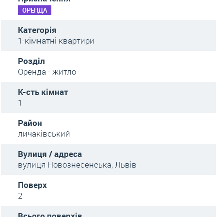
ОРЕНДА
Категорія
1-кімнатні квартири
Розділ
Оренда - житло
К-сть кімнат
1
Район
личаківський
Вулиця / адреса
вулиця Новознесенська, Львів
Поверх
2
Всього поверхів