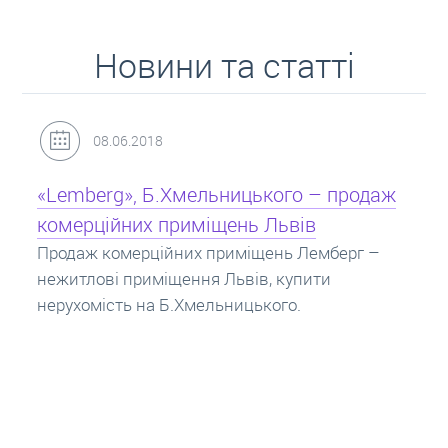
Новини та статті
31.05.2018
Кредит під заставу нерухомості: іпотека
Іпотека на квартиру – кредит на житло під
заставу нерухомості. Купити в іпотеку – що
потрібно знати? Консультація від Експертів
про іпотечні кредити.