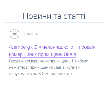
Новини та статті
31.05.2018
Кредит під заставу нерухомості: іпотека
Іпотека на квартиру – кредит на житло під
заставу нерухомості. Купити в іпотеку – що
потрібно знати? Консультація від Експертів
про іпотечні кредити.