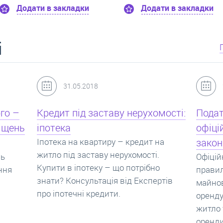
Додати в закладки
Додати в за
і
24.07.2017
мості:
Податок з оренди квартири,
Новоб
офіційний договір оренди та
пропо
на
законна здача житла
реаль
Офіційно здати квартиру в найм. Як
Новобу
о
правильно укладати договір
перева
ртів
майнового найму, який податок за
новобу
оренду квартири. Законно здати
ціни н
житло та грамотно підписати договір
нарахо
оренди квартири.
новобу