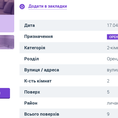
Додати в закладки
Дата
17.04
Призначення
ОРЕ
Категорія
2-кім
Розділ
Орен
Вулиця / адреса
вули
К-сть кімнат
2
Поверх
5
м
Район
лича
Всього поверхів
9