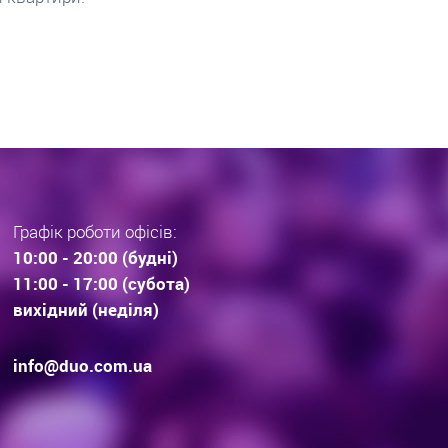
раз тенденції вибору
інвестиційної нерухомос
дови . Технології будівництва.
очікування.
Графік роботи офісів:
10:00 - 20:00 (будні)
11:00 - 17:00 (субота)
вихідний (неділя)
info@duo.com.ua