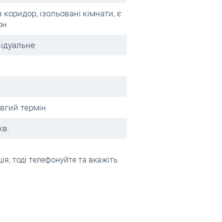
в коридор, ізольовані кімнати, є
он
відуальне
овгий термін
кв.
я, тоді телефонуйте та вкажіть