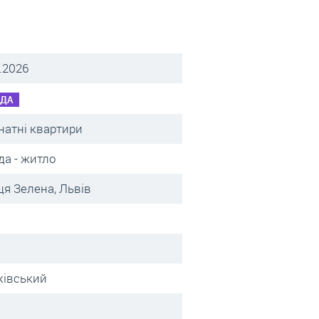
.2026
НДА
натні квартири
да - житло
ця Зелена, Львів
ківський