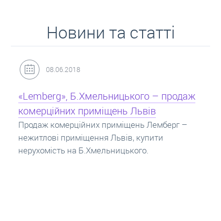
Новини та статті
31.05.2018
Кредит під заставу нерухомості: іпотека
Іпотека на квартиру – кредит на житло під
заставу нерухомості. Купити в іпотеку – що
потрібно знати? Консультація від Експертів
про іпотечні кредити.