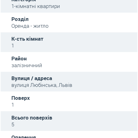
1-кімнатні квартири
Розділ
Оренда - житло
К-сть кімнат
1
Район
залізничний
Вулиця / адреса
вулиця Любінська, Львів
Поверх
1
Всього поверхів
5
Опалення