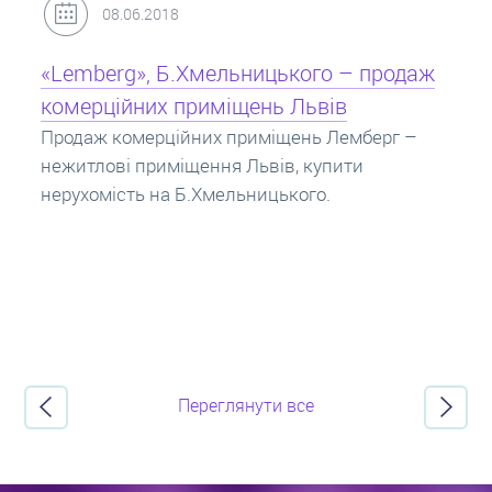
31.05.2018
Кредит під заставу нерухомості: іпотека
Іпотека на квартиру – кредит на житло під
заставу нерухомості. Купити в іпотеку – що
потрібно знати? Консультація від Експертів
про іпотечні кредити.
Переглянути все