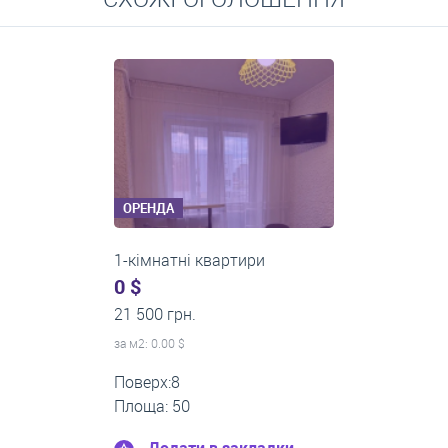
Середні ціни на довготривалу оренду квартир, особняків,
кімнат
ОРЕНДА
1-кімнатні квартири
0 $
13 000 грн.
за м
2
: 0.00 $
Поверх:3
Площа: 40