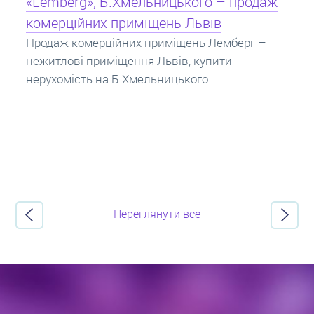
Кредит під заставу нерухомості: іпотека
Іпотека на квартиру – кредит на житло під
заставу нерухомості. Купити в іпотеку – що
потрібно знати? Консультація від Експертів
про іпотечні кредити.
Переглянути все