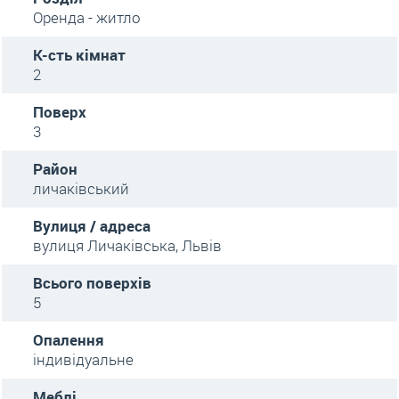
Оренда - житло
К-сть кімнат
2
Поверх
3
Район
личаківський
Вулиця / адреса
вулиця Личаківська, Львів
Всього поверхів
5
Опалення
індивідуальне
Меблі