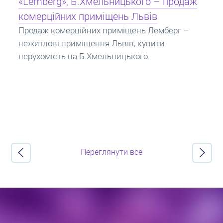
Кредит під заставу нерухомості: іпотека
Іпотека на квартиру – кредит на житло під
заставу нерухомості. Купити в іпотеку – що
потрібно знати? Консультація від Експертів
про іпотечні кредити.
Переглянути все