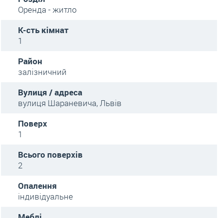
Оренда - житло
К-сть кімнат
1
Район
залізничний
Вулиця / адреса
вулиця Шараневича, Львів
Поверх
1
Всього поверхів
2
Опалення
індивідуальне
Меблі