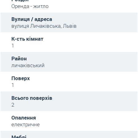
Оренда - житло
Вулиця / адреса
вулиця Личаківська, Львів
К-сть кімнат
1
Район
личаківський
Поверх
1
Всього поверхів
2
Опалення
електричне
Меблі