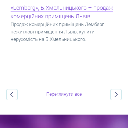
Кредит під заставу нерухомості: іпотека
Іпотека на квартиру – кредит на житло під
заставу нерухомості. Купити в іпотеку – що
потрібно знати? Консультація від Експертів
про іпотечні кредити.
Переглянути все