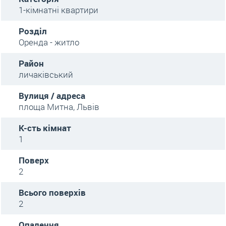
1-кімнатні квартири
Розділ
Оренда - житло
Район
личаківський
Вулиця / адреса
площа Митна, Львів
К-сть кімнат
1
Поверх
2
Всього поверхів
2
Опалення