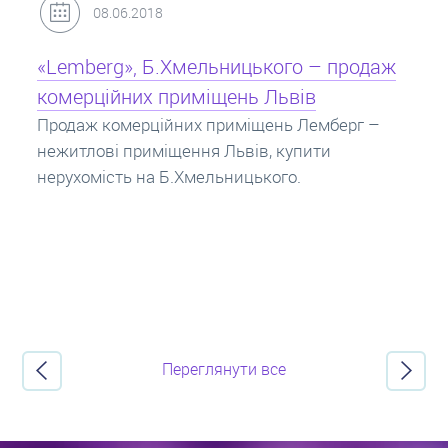
31.05.2018
Кредит під заставу нерухомості: іпотека
Іпотека на квартиру – кредит на житло під
заставу нерухомості. Купити в іпотеку – що
потрібно знати? Консультація від Експертів
про іпотечні кредити.
Переглянути все