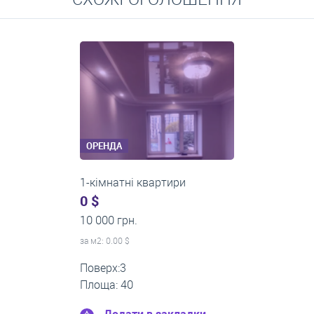
Середні ціни на довготривалу оренду квартир, особняків,
кімнат
ОРЕНДА
1-кімнатні квартири
0 $
11 200 грн.
за м
2
: 0.00 $
Поверх:1
Площа: 35