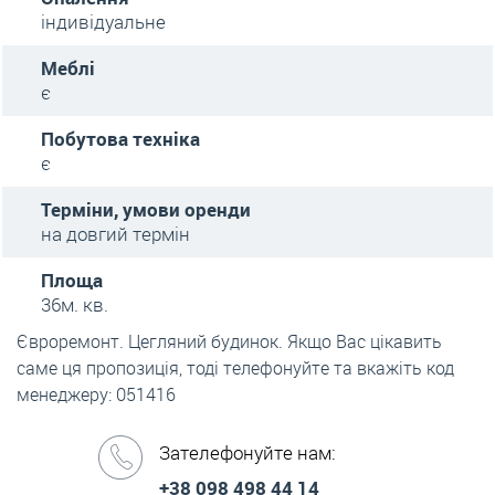
індивідуальне
Меблі
є
Побутова техніка
є
Терміни, умови оренди
на довгий термін
Площа
36м. кв.
Євроремонт. Цегляний будинок. Якщо Вас цікавить
саме ця пропозиція, тоді телефонуйте та вкажіть код
менеджеру: 051416
Зателефонуйте нам:
+38 098 498 44 14