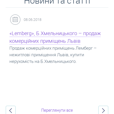
Новини та статті
31.05.2018
Кредит під заставу нерухомості: іпотека
Іпотека на квартиру – кредит на житло під
заставу нерухомості. Купити в іпотеку – що
потрібно знати? Консультація від Експертів
про іпотечні кредити.
Переглянути все