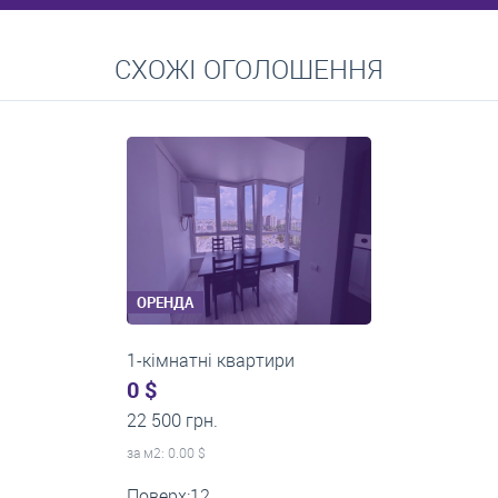
Перейти
СХОЖІ ОГОЛОШЕННЯ
Середні ціни на довготривалу оренду квартир, особняків,
кімнат
ОРЕНДА
1-кімнатні квартири
430 $
0 грн.
за м
2
: 14.33 $
Поверх:10