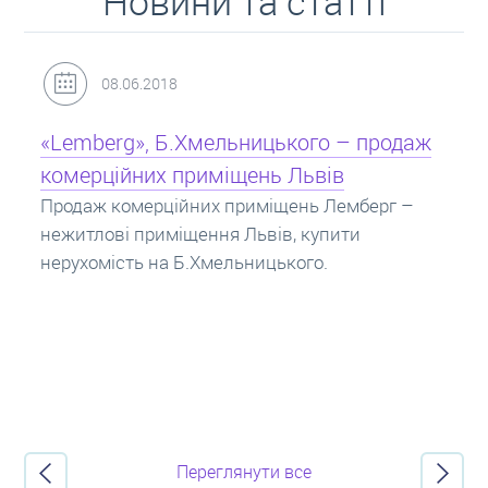
Новини та статті
31.05.2018
Кредит під заставу нерухомості: іпотека
Іпотека на квартиру – кредит на житло під
заставу нерухомості. Купити в іпотеку – що
потрібно знати? Консультація від Експертів
про іпотечні кредити.
Переглянути все