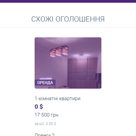
Перейти
СХОЖІ ОГОЛОШЕННЯ
Середні ціни на довготривалу оренду квартир, особняків,
кімнат
ОРЕНДА
1-кімнатні квартири
0 $
22 500 грн.
за м
2
: 0.00 $
Поверх:12