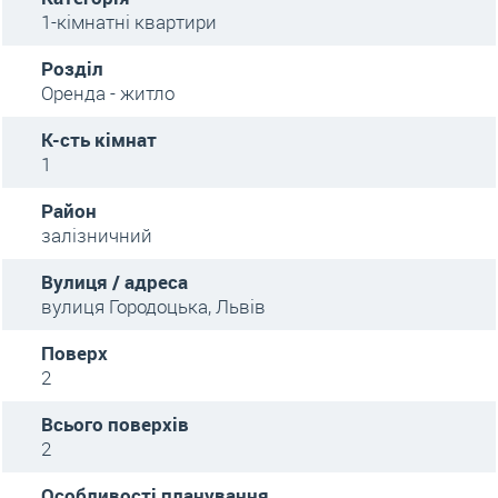
1-кімнатні квартири
Розділ
Оренда - житло
К-сть кімнат
1
Район
залізничний
Вулиця / адреса
вулиця Городоцька, Львів
Поверх
2
Всього поверхів
2
Особливості планування