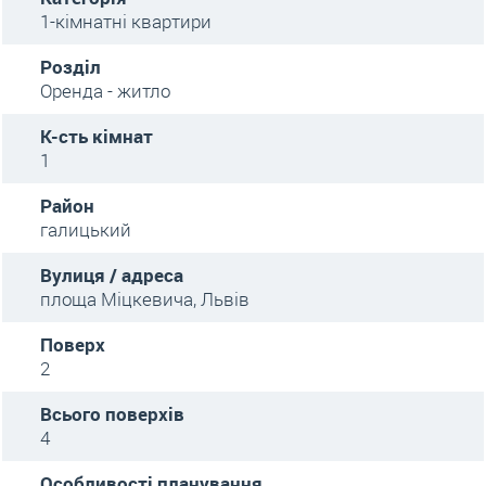
1-кімнатні квартири
Розділ
Оренда - житло
К-сть кімнат
1
Район
галицький
Вулиця / адреса
площа Міцкевича, Львів
Поверх
2
Всього поверхів
4
Особливості планування