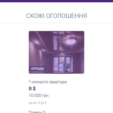
Перейти
СХОЖІ ОГОЛОШЕННЯ
Середні ціни на довготривалу оренду квартир, особняків,
кімнат
ОРЕНДА
1-кімнатні квартири
0 $
11 200 грн.
за м
2
: 0.00 $
Поверх:1