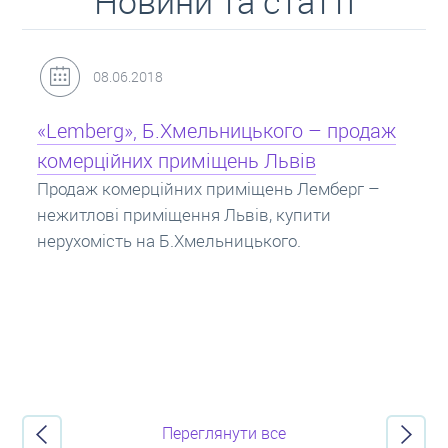
Новини та статті
31.05.2018
Кредит під заставу нерухомості: іпотека
Іпотека на квартиру – кредит на житло під
заставу нерухомості. Купити в іпотеку – що
потрібно знати? Консультація від Експертів
про іпотечні кредити.
Переглянути все