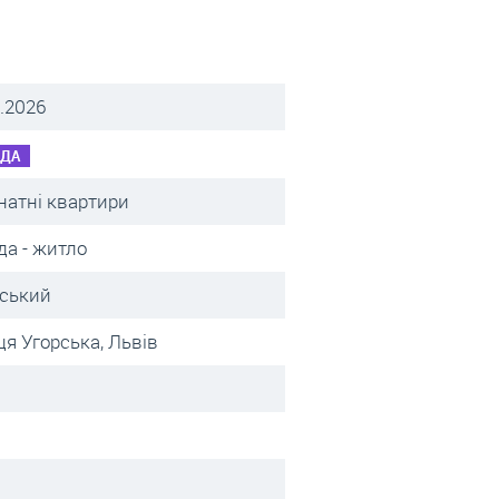
.2026
НДА
натні квартири
да - житло
вський
я Угорська, Львів