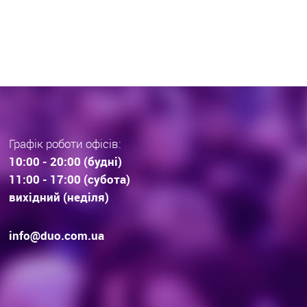
раз тенденції вибору
інвестиційної нерухомос
дови . Технології будівництва.
очікування.
Графік роботи офісів:
10:00 - 20:00 (будні)
11:00 - 17:00 (субота)
вихідний (неділя)
info@duo.com.ua