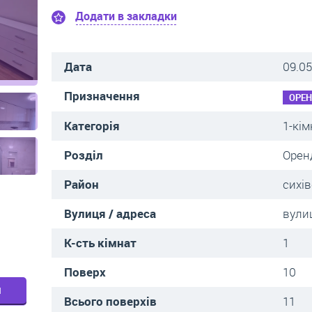
Додати в закладки
Дата
09.05
Призначення
ОРЕ
Категорія
1-кім
Розділ
Орен
Район
сихі
Вулиця / адреса
вулиц
К-сть кімнат
1
Поверх
10
м
Всього поверхів
11