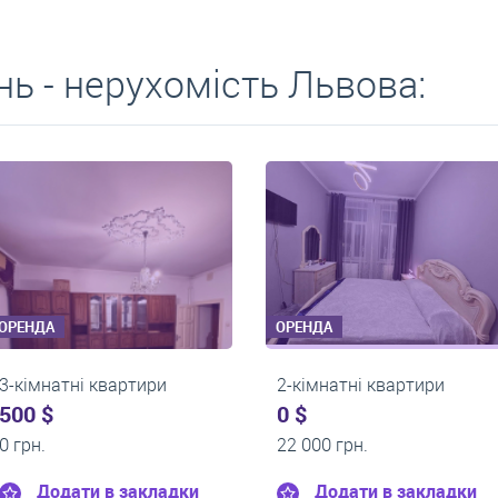
ь - нерухомість Львова:
ОРЕНДА
ОРЕНДА
тири
2-кімнатні квартири
2-кімнатн
0 $
0 $
17 500 грн.
17 000 гр
акладки
Додати в закладки
Дода