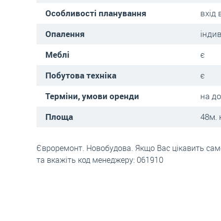
Особливості планування
вхід 
Опалення
інди
Меблі
є
Побутова техніка
є
Терміни, умови оренди
на д
Площа
48м. 
Євроремонт. Новобудова. Якщо Вас цікавить саме
та вкажіть код менеджеру: 061910