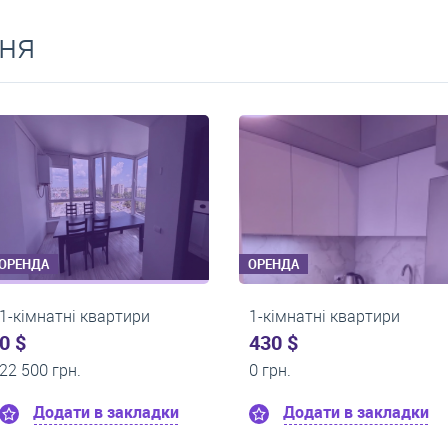
ня
ОРЕНДА
ОРЕНДА
и
1-кімнатні квартири
1-кімнатні 
0 $
0 $
11 300 грн.
13 500 грн.
адки
Додати в закладки
Додати 