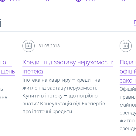
і
24.07.2017
мості:
Податок з оренди квартири,
Новоб
офіційний договір оренди та
пропо
на
законна здача житла
реаль
Офіційно здати квартиру в найм. Як
Новобу
о
правильно укладати договір
перева
ртів
майнового найму, який податок за
новобу
оренду квартири. Законно здати
ціни н
житло та грамотно підписати договір
нарахо
оренди квартири.
новобу