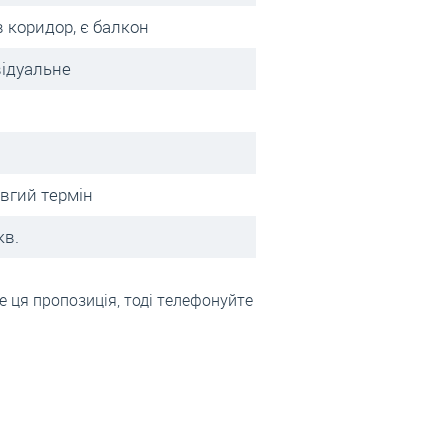
в коридор, є балкон
відуальне
овгий термін
кв.
 ця пропозиція, тоді телефонуйте