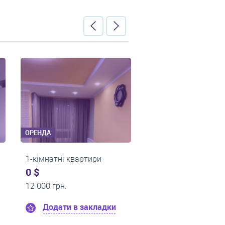
ОРЕНДА
ОРЕНД
квартири
1-кімнатні квартири
1-кім
0 $
0 $
13 000 грн.
14 50
в закладки
Додати в закладки
Д