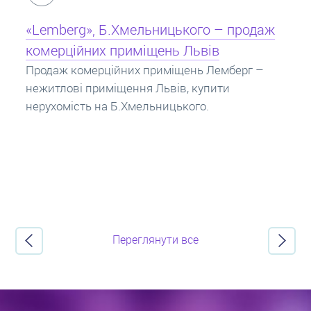
Кредит під заставу нерухомості: іпотека
Іпотека на квартиру – кредит на житло під
заставу нерухомості. Купити в іпотеку – що
потрібно знати? Консультація від Експертів
про іпотечні кредити.
Переглянути все