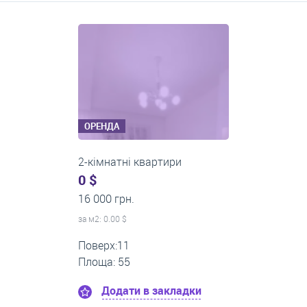
Середні ціни на довготривалу оренду квартир, особняків,
кімнат
ОРЕНДА
2-кімнатні квартири
0 $
14 000 грн.
за м
2
: 0.00 $
Поверх:5
Площа: 50
Додати в закладки