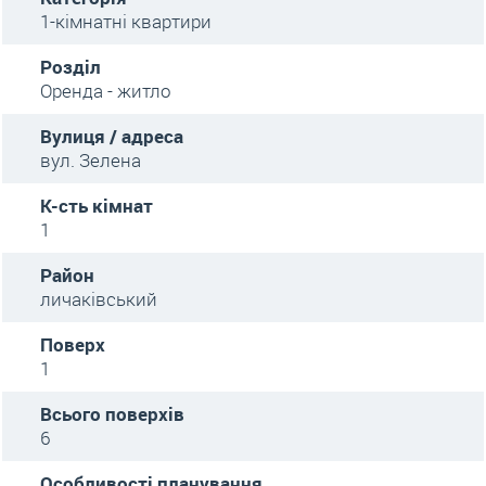
1-кімнатні квартири
Розділ
Оренда - житло
Вулиця / адреса
вул. Зелена
К-сть кімнат
1
Район
личаківський
Поверх
1
Всього поверхів
6
Особливості планування