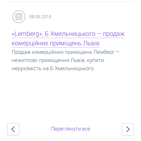
31.05.2018
Кредит під заставу нерухомості: іпотека
Іпотека на квартиру – кредит на житло під
заставу нерухомості. Купити в іпотеку – що
потрібно знати? Консультація від Експертів
про іпотечні кредити.
Переглянути все