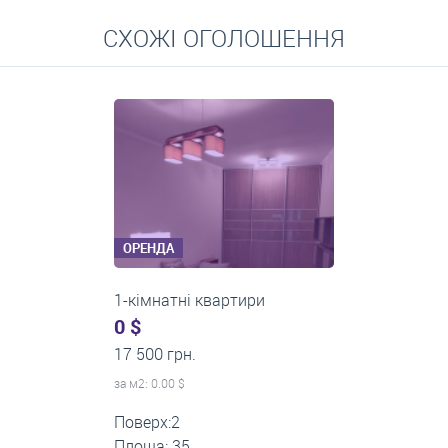
Перейти
СХОЖІ ОГОЛОШЕННЯ
Середні ціни на довготривалу оренду квартир, особняків,
кімнат
ОРЕНДА
1-кімнатні квартири
0 $
22 500 грн.
за м
2
: 0.00 $
Поверх:12
Площа: 60