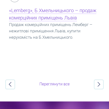
Кредит під заставу нерухомості: іпотека
Іпотека на квартиру – кредит на житло під
заставу нерухомості. Купити в іпотеку – що
потрібно знати? Консультація від Експертів
про іпотечні кредити.
Переглянути все