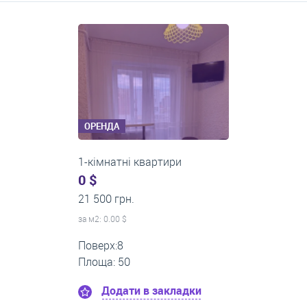
Середні ціни на довготривалу оренду квартир, особняків,
кімнат
ОРЕНДА
1-кімнатні квартири
0 $
13 000 грн.
за м
2
: 0.00 $
Поверх:3
Площа: 40
Додати в закладки