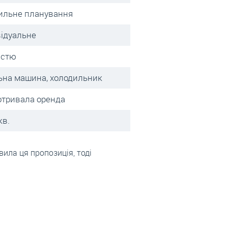
ильне планування
відуальне
істю
ьна машина, холодильник
отривала оренда
кв.
вила ця пропозиція, тоді