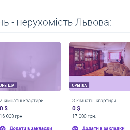
ь - нерухомість Львова:
ОРЕНДА
ОРЕНДА
ри
2-кімнатні квартири
2-кімнатні
0 $
0 $
14 000 грн.
15 000 грн.
ладки
Додати в закладки
Додати