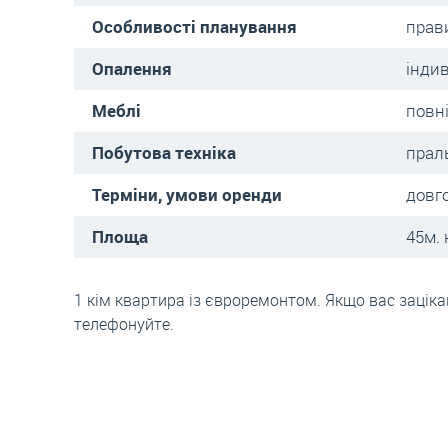
Особливості планування
прав
Опалення
інди
Меблі
повн
Побутова техніка
прал
Терміни, умови оренди
довг
Площа
45м. 
1 кім квартира із євроремонтом. Якщо вас заціка
телефонуйте.