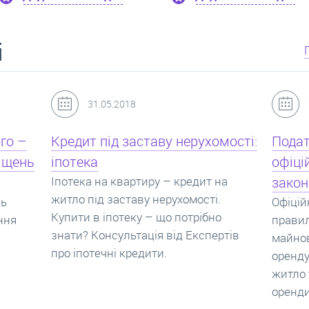
і
24.07.2017
мості:
Податок з оренди квартири,
Новоб
офіційний договір оренди та
пропо
на
законна здача житла
реаль
Офіційно здати квартиру в найм. Як
Новобу
о
правильно укладати договір
перева
ртів
майнового найму, який податок за
новобу
оренду квартири. Законно здати
ціни н
житло та грамотно підписати договір
нарахо
оренди квартири.
новобу