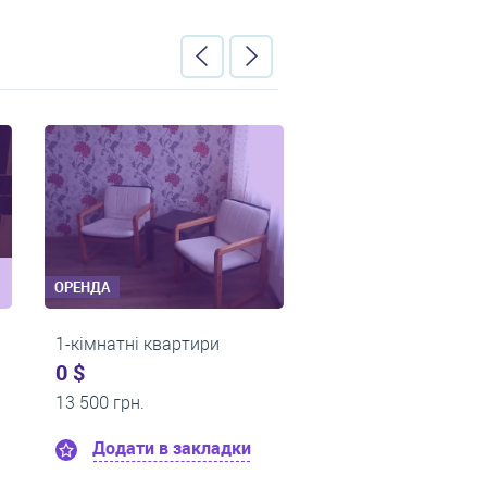
ОРЕНДА
ОРЕНДА
артири
1-кімнатні квартири
1-кімн
0 $
0 $
10 000 грн.
11 000 
 закладки
Додати в закладки
До