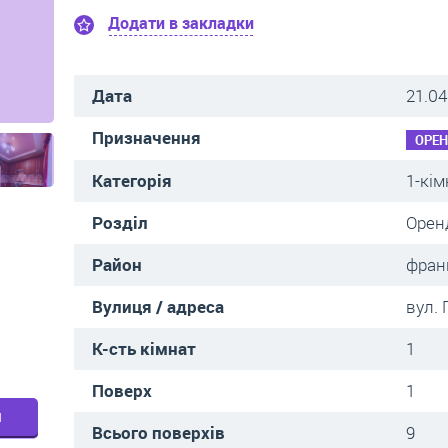
Додати в закладки
Дата
21.04
Призначення
ОРЕ
Категорія
1-кім
Розділ
Орен
Район
фран
Вулиця / адреса
вул.
К-сть кімнат
1
Поверх
1
м
Всього поверхів
9