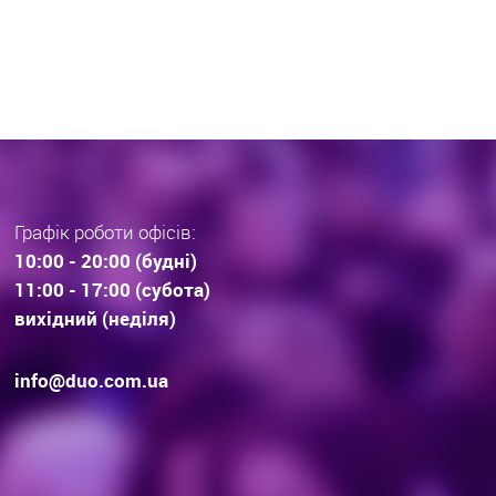
раз тенденції вибору
інвестиційної нерухомос
дови . Технології будівництва.
очікування.
Графік роботи офісів:
10:00 - 20:00 (будні)
11:00 - 17:00 (субота)
вихідний (неділя)
info@duo.com.ua