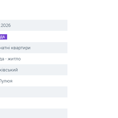
.2026
НДА
натні квартири
да - житло
ківський
 Пулюя