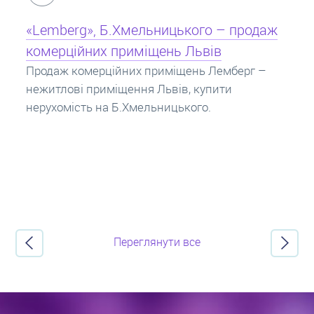
Кредит під заставу нерухомості: іпотека
Іпотека на квартиру – кредит на житло під
заставу нерухомості. Купити в іпотеку – що
потрібно знати? Консультація від Експертів
про іпотечні кредити.
Переглянути все