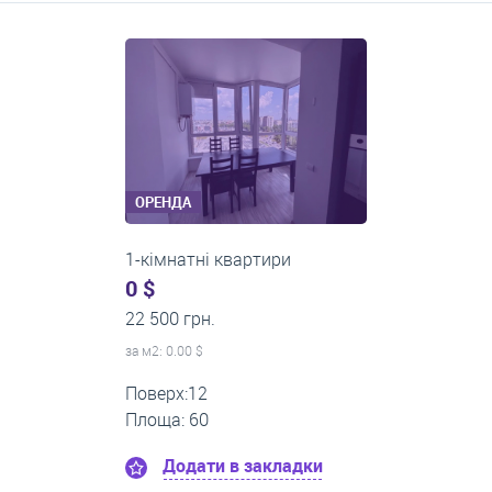
Середні ціни на довготривалу оренду квартир, особняків,
кімнат
ОРЕНДА
1-кімнатні квартири
430 $
0 грн.
за м
2
: 14.33 $
Поверх:10
Площа: 30
Додати в закладки