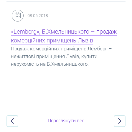
31.05.2018
Кредит під заставу нерухомості: іпотека
Іпотека на квартиру – кредит на житло під
заставу нерухомості. Купити в іпотеку – що
потрібно знати? Консультація від Експертів
про іпотечні кредити.
Переглянути все