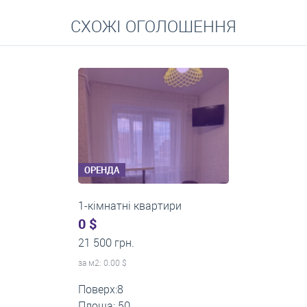
Перейти
СХОЖІ ОГОЛОШЕННЯ
Середні ціни на довготривалу оренду квартир, особняків,
кімнат
ОРЕНДА
1-кімнатні квартири
0 $
13 000 грн.
за м
2
: 0.00 $
Поверх:3
Площа: 40