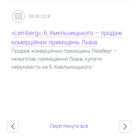
31.05.2018
Кредит під заставу нерухомості: іпотека
Іпотека на квартиру – кредит на житло під
заставу нерухомості. Купити в іпотеку – що
потрібно знати? Консультація від Експертів
про іпотечні кредити.
Переглянути все