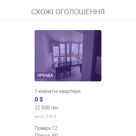
Перейти
СХОЖІ ОГОЛОШЕННЯ
Середні ціни на довготривалу оренду квартир, особняків,
кімнат
ОРЕНДА
1-кімнатні квартири
430 $
0 грн.
за м
2
: 14.33 $
Поверх:10
Площа: 30