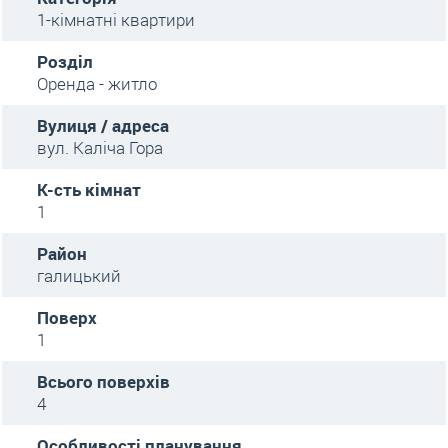
1-кімнатні квартири
Розділ
Оренда - житло
Вулиця / адреса
вул. Каліча Гора
К-сть кімнат
1
Район
галицький
Поверх
1
Всього поверхів
4
Особливості планування