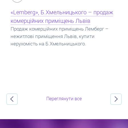
Кредит під заставу нерухомості: іпотека
Іпотека на квартиру – кредит на житло під
заставу нерухомості. Купити в іпотеку – що
потрібно знати? Консультація від Експертів
про іпотечні кредити.
Переглянути все