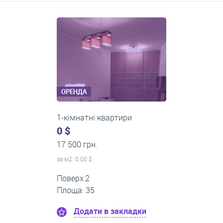
Середні ціни на довготривалу оренду квартир, особняків,
кімнат
ОРЕНДА
1-кімнатні квартири
0 $
22 500 грн.
за м
2
: 0.00 $
Поверх:12
Площа: 60
Додати в закладки