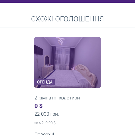
Перейти
СХОЖІ ОГОЛОШЕННЯ
Середні ціни на довготривалу оренду квартир, особняків,
кімнат
ОРЕНДА
2-кімнатні квартири
0 $
24 000 грн.
за м
2
: 0.00 $
Поверх:1