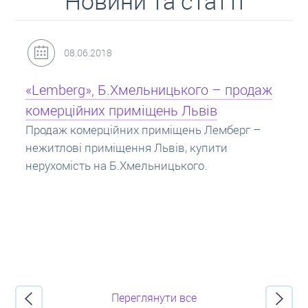
Новини та статті
31.05.2018
Кредит під заставу нерухомості: іпотека
Іпотека на квартиру – кредит на житло під
заставу нерухомості. Купити в іпотеку – що
потрібно знати? Консультація від Експертів
про іпотечні кредити.
Переглянути все