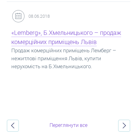
31.05.2018
Кредит під заставу нерухомості: іпотека
Іпотека на квартиру – кредит на житло під
заставу нерухомості. Купити в іпотеку – що
потрібно знати? Консультація від Експертів
про іпотечні кредити.
Переглянути все