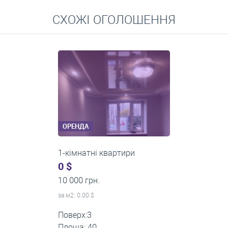
Перейти
СХОЖІ ОГОЛОШЕННЯ
Середні ціни на довготривалу оренду квартир, особняків,
кімнат
ОРЕНДА
1-кімнатні квартири
0 $
11 200 грн.
за м
2
: 0.00 $
Поверх:1
Площа: 35