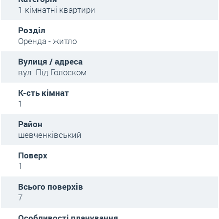
1-кімнатні квартири
Розділ
Оренда - житло
Вулиця / адреса
вул. Під Голоском
К-сть кімнат
1
Район
шевченківський
Поверх
1
Всього поверхів
7
Особливості планування