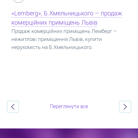
Кредит під заставу нерухомості: іпотека
Іпотека на квартиру – кредит на житло під
заставу нерухомості. Купити в іпотеку – що
потрібно знати? Консультація від Експертів
про іпотечні кредити.
Переглянути все