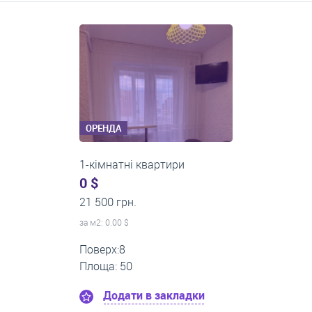
Середні ціни на довготривалу оренду квартир, особняків,
кімнат
ОРЕНДА
1-кімнатні квартири
0 $
13 000 грн.
за м
2
: 0.00 $
Поверх:3
Площа: 40
Додати в закладки