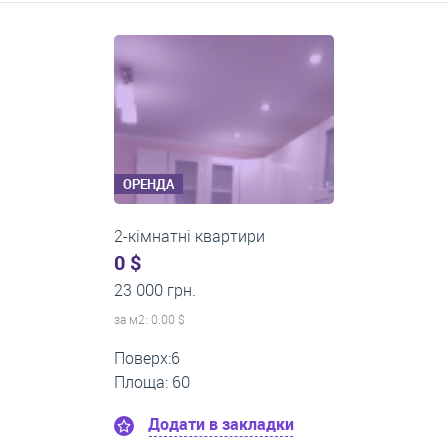
Середні ціни на довготривалу оренду квартир, особняків,
кімнат
ОРЕНДА
2-кімнатні квартири
0 $
20 000 грн.
за м
2
: 0.00 $
Поверх:2
Площа: 45
Додати в закладки