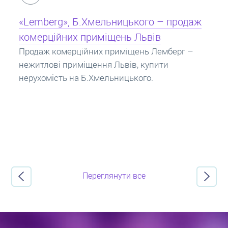
Кредит під заставу нерухомості: іпотека
Іпотека на квартиру – кредит на житло під
заставу нерухомості. Купити в іпотеку – що
потрібно знати? Консультація від Експертів
про іпотечні кредити.
Переглянути все