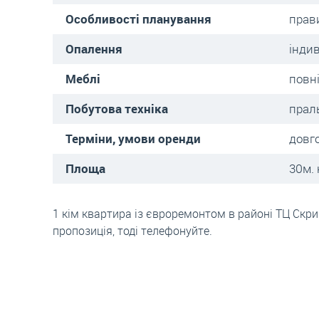
Особливості планування
прав
Опалення
інди
Меблі
повн
Побутова техніка
прал
Терміни, умови оренди
довг
Площа
30м. 
1 кім квартира із євроремонтом в районі ТЦ Скри
пропозиція, тоді телефонуйте.