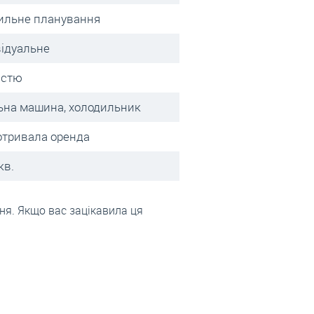
ильне планування
відуальне
істю
ьна машина, холодильник
отривала оренда
кв.
ня. Якщо вас зацікавила ця