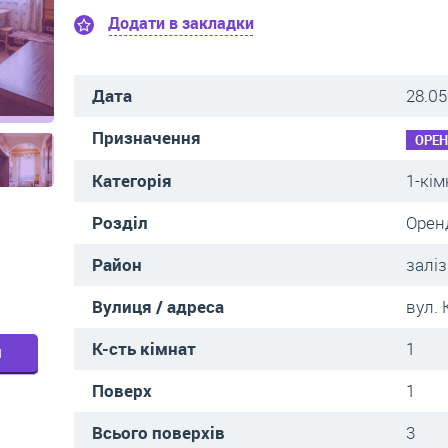
Додати в закладки
Дата
28.05
Призначення
ОРЕ
Категорія
1-кім
Розділ
Орен
Район
залі
Вулиця / адреса
вул.
К-сть кімнат
1
м
Поверх
1
Всього поверхів
3