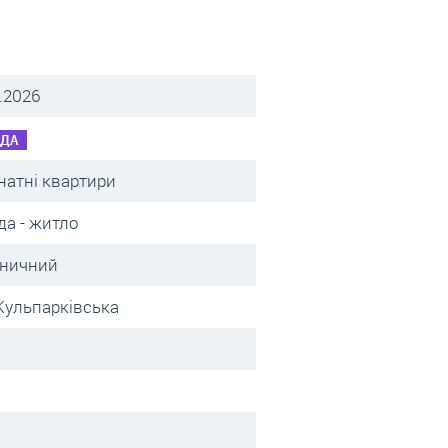
.2026
НДА
натні квартири
да - житло
зничний
 Кульпарківська