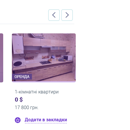
ОРЕНДА
ОРЕНДА
1-кімнатні квартири
1-кімнатні ква
0 $
0 $
11 000 грн.
13 500 грн.
ки
Додати в закладки
Додати в 