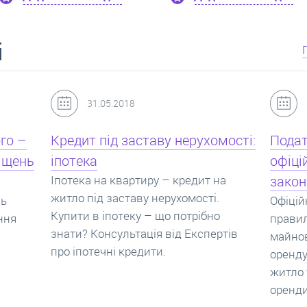
і
24.07.2017
мості:
Податок з оренди квартири,
Новоб
офіційний договір оренди та
пропо
на
законна здача житла
реаль
Офіційно здати квартиру в найм. Як
Новобу
о
правильно укладати договір
перева
ртів
майнового найму, який податок за
новобу
оренду квартири. Законно здати
ціни н
житло та грамотно підписати договір
нарахо
оренди квартири.
новобу