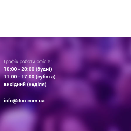
раз тенденції вибору
інвестиційної нерухомос
дови . Технології будівництва.
очікування.
Графік роботи офісів:
10:00 - 20:00 (будні)
11:00 - 17:00 (субота)
вихідний (неділя)
info@duo.com.ua