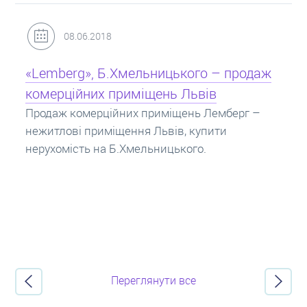
31.05.2018
Кредит під заставу нерухомості: іпотека
Іпотека на квартиру – кредит на житло під
заставу нерухомості. Купити в іпотеку – що
потрібно знати? Консультація від Експертів
про іпотечні кредити.
Переглянути все