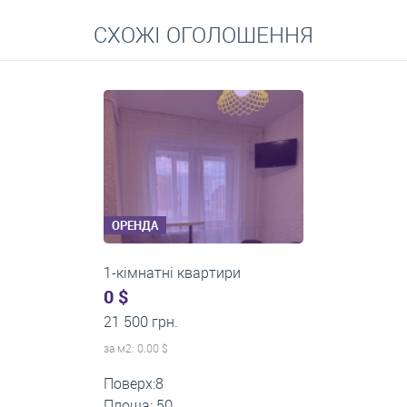
Перейти
СХОЖІ ОГОЛОШЕННЯ
Середні ціни на довготривалу оренду квартир, особняків,
кімнат
ОРЕНДА
1-кімнатні квартири
0 $
13 000 грн.
за м
2
: 0.00 $
Поверх:3
Площа: 40