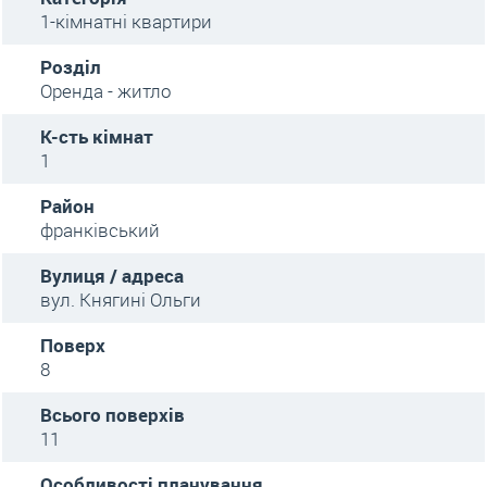
1-кімнатні квартири
Розділ
Оренда - житло
К-сть кімнат
1
Район
франківський
Вулиця / адреса
вул. Княгині Ольги
Поверх
8
Всього поверхів
11
Особливості планування