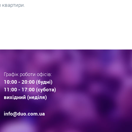
дов. Що купують Львів’яни та
довгострокові прогноз
раз тенденції вибору
інвестиційної нерухомос
дови . Технології будівництва.
очікування.
Графік роботи офісів:
10:00 - 20:00 (будні)
11:00 - 17:00 (субота)
вихідний (неділя)
info@duo.com.ua