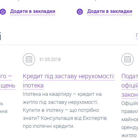
Додати в закладки
Додати в закл
і
24.07.2017
мості:
Податок з оренди квартири,
Новоб
офіційний договір оренди та
пропо
на
законна здача житла
реаль
Офіційно здати квартиру в найм. Як
Новобу
о
правильно укладати договір
перева
ртів
майнового найму, який податок за
новобу
оренду квартири. Законно здати
ціни н
житло та грамотно підписати договір
нарахо