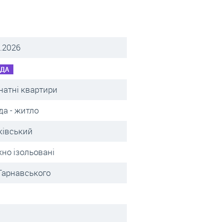
.2026
НДА
натні квартири
да - житло
ківський
жно ізольовані
 Тарнавського