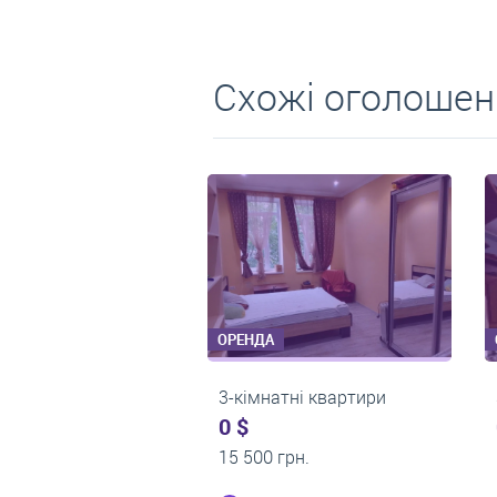
Схожі оголошен
ЕНДА
ОРЕНДА
кімнатні квартири
3-кімнатні квартири
$
500 $
 000 грн.
0 грн.