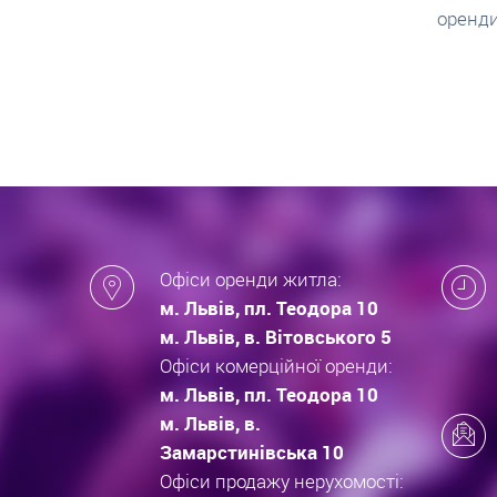
оренди квартири.
новобу
які за
новобу
Офіси оренди житла:
м. Львів, пл. Теодора 10
м. Львів, в. Вітовського 5
Офіси комерційної оренди:
м. Львів, пл. Теодора 10
м. Львів, в.
Замарстинівська 10
Офіси продажу нерухомості: