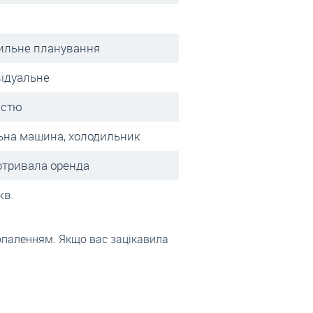
ильне планування
відуальне
істю
ьна машина, холодильник
отривала оренда
кв.
опаленням. Якщо вас зацікавила