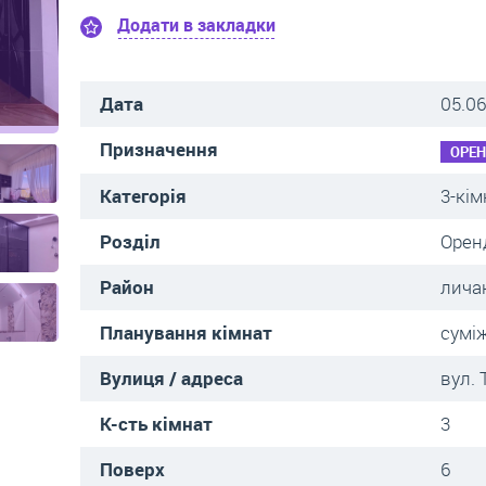
Додати в закладки
Дата
05.06
Призначення
ОРЕ
Категорія
3-кім
Розділ
Орен
Район
лича
Планування кімнат
сумі
Вулиця / адреса
вул.
К-сть кімнат
3
Поверх
6