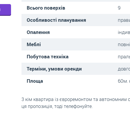
Всього поверхів
9
м
Особливості планування
прав
Опалення
інди
Меблі
повн
Побутова техніка
прал
Терміни, умови оренди
довг
Площа
60м. 
3 кім квартира із євроремонтом та автономним 
ця пропозиція, тоді телефонуйте.