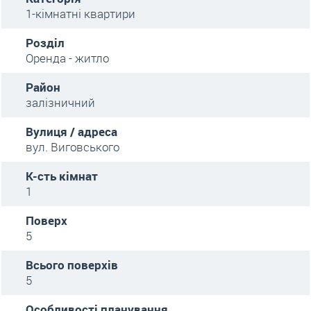
1-кімнатні квартири
Розділ
Оренда - житло
Район
залізничний
Вулиця / адреса
вул. Виговського
К-сть кімнат
1
Поверх
5
Всього поверхів
5
Особливості планування