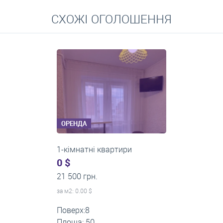
Перейти
СХОЖІ ОГОЛОШЕННЯ
Середні ціни на довготривалу оренду квартир, особняків,
кімнат
ОРЕНДА
1-кімнатні квартири
0 $
13 000 грн.
за м
2
: 0.00 $
Поверх:3
Площа: 40