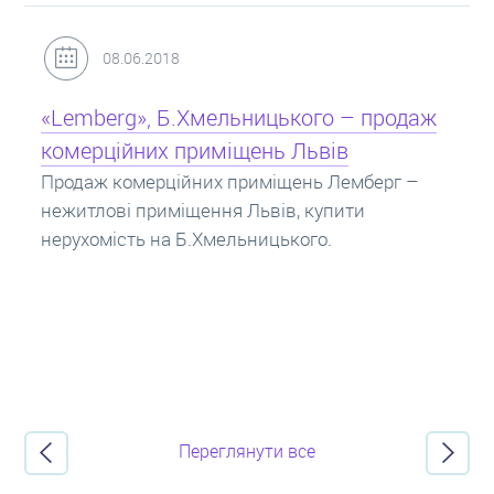
31.05.2018
Кредит під заставу нерухомості: іпотека
Іпотека на квартиру – кредит на житло під
заставу нерухомості. Купити в іпотеку – що
потрібно знати? Консультація від Експертів
про іпотечні кредити.
Переглянути все