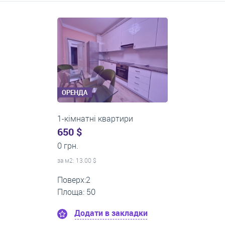
Середні ціни на довготривалу оренду квартир, особняків,
кімнат
ОРЕНДА
1-кімнатні квартири
0 $
18 000 грн.
за м
2
: 0.00 $
Поверх:11
Площа: 45
Додати в закладки