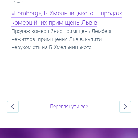
Кредит під заставу нерухомості: іпотека
Іпотека на квартиру – кредит на житло під
заставу нерухомості. Купити в іпотеку – що
потрібно знати? Консультація від Експертів
про іпотечні кредити.
Переглянути все