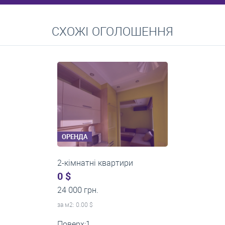
Перейти
СХОЖІ ОГОЛОШЕННЯ
Середні ціни на довготривалу оренду квартир, особняків,
кімнат
ОРЕНДА
2-кімнатні квартири
0 $
18 000 грн.
за м
2
: 0.00 $
Поверх:1