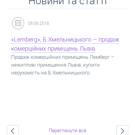
Новини та статті
31.05.2018
Кредит під заставу нерухомості: іпотека
Іпотека на квартиру – кредит на житло під
заставу нерухомості. Купити в іпотеку – що
потрібно знати? Консультація від Експертів
про іпотечні кредити.
Переглянути все