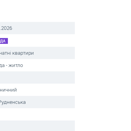
.2026
НДА
натні квартири
да - житло
зничний
 Рудненська