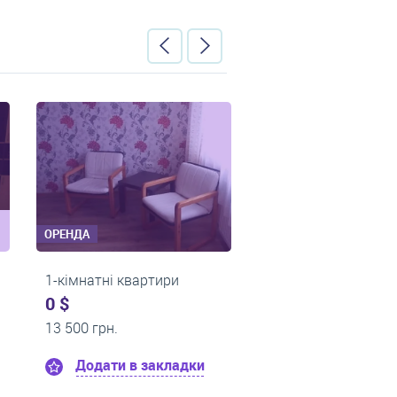
ОРЕНДА
ОРЕНД
квартири
1-кімнатні квартири
1-кім
0 $
0 $
10 000 грн.
11 00
в закладки
Додати в закладки
Д