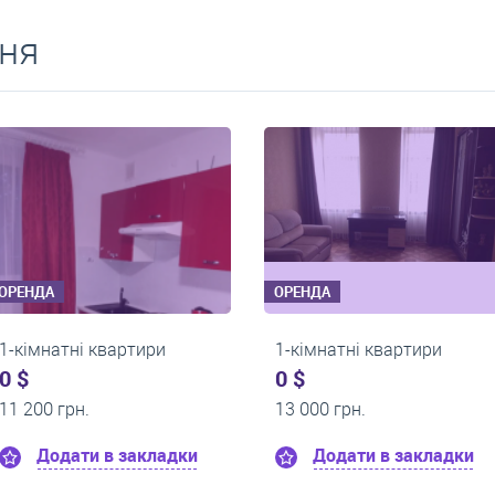
ня
ОРЕНДА
ОРЕНДА
и
1-кімнатні квартири
1-кімнатні 
0 $
0 $
13 500 грн.
10 000 грн.
адки
Додати в закладки
Додати 