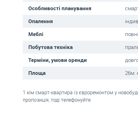
Особливості планування
смар
Опалення
інди
Меблі
повн
Побутова техніка
прал
Терміни, умови оренди
довг
Площа
26м. 
1 кім смарт-квартира із євроремонтом у новобуд
пропозиція, тоді телефонуйте.