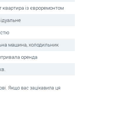
т квартира із євроремонтом
відуальне
істю
ьна машина, холодильник
отривала оренда
кв.
ові. Якщо вас зацікавила ця