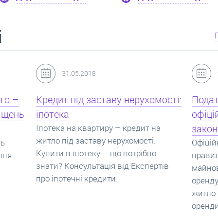
і
24.07.2017
мості:
Податок з оренди квартири,
Новоб
офіційний договір оренди та
пропо
на
законна здача житла
реаль
Офіційно здати квартиру в найм. Як
Новобу
о
правильно укладати договір
перева
ртів
майнового найму, який податок за
новобу
оренду квартири. Законно здати
ціни н
житло та грамотно підписати договір
нарахо
оренди квартири.
новобу