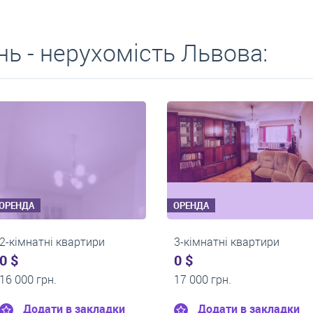
ь - нерухомість Львова:
ОРЕНДА
ОРЕНДА
ри
2-кімнатні квартири
2-кімнатні
0 $
0 $
14 000 грн.
15 000 грн.
ладки
Додати в закладки
Додати