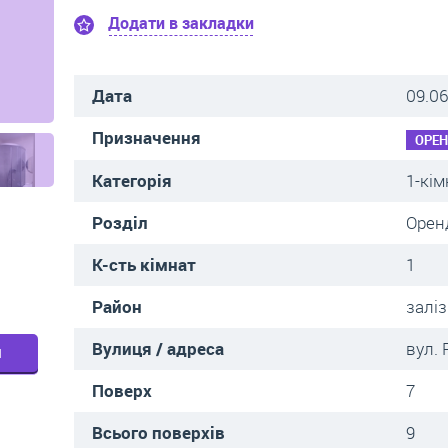
Додати в закладки
Дата
09.06
Призначення
ОРЕ
Категорія
1-кім
Розділ
Орен
К-сть кімнат
1
Район
залі
Вулиця / адреса
вул.
м
Поверх
7
Всього поверхів
9