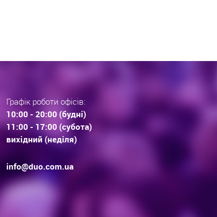
раз тенденції вибору
інвестиційної нерухомос
дови . Технології будівництва.
очікування.
Графік роботи офісів:
10:00 - 20:00 (будні)
11:00 - 17:00 (субота)
вихідний (неділя)
info@duo.com.ua