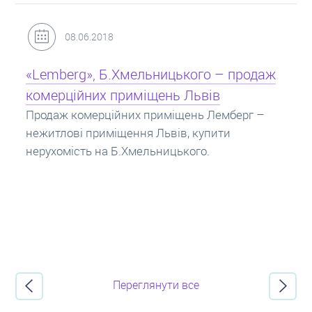
31.05.2018
Кредит під заставу нерухомості: іпотека
Іпотека на квартиру – кредит на житло під
заставу нерухомості. Купити в іпотеку – що
потрібно знати? Консультація від Експертів
про іпотечні кредити.
Переглянути все