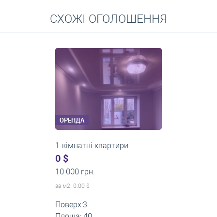
Перейти
СХОЖІ ОГОЛОШЕННЯ
Середні ціни на довготривалу оренду квартир, особняків,
кімнат
ОРЕНДА
1-кімнатні квартири
0 $
11 200 грн.
за м
2
: 0.00 $
Поверх:1
Площа: 35