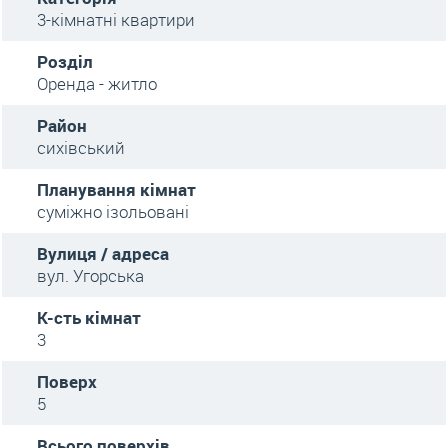
3-кімнатні квартири
Розділ
Оренда - житло
Район
сихівський
Планування кімнат
суміжно ізольовані
Вулиця / адреса
вул. Угорська
К-сть кімнат
3
Поверх
5
Всього поверхів