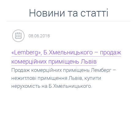
Новини та статті
31.05.2018
Кредит під заставу нерухомості: іпотека
Іпотека на квартиру – кредит на житло під
заставу нерухомості. Купити в іпотеку – що
потрібно знати? Консультація від Експертів
про іпотечні кредити.