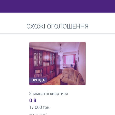
Перейти
СХОЖІ ОГОЛОШЕННЯ
Середні ціни на довготривалу оренду квартир, особняків,
кімнат
ОРЕНДА
3-кімнатні квартири
600 $
0 грн.
за м
2
: 7.23 $